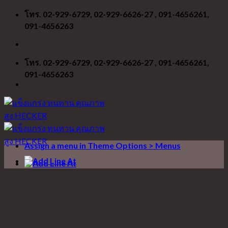
Skip
โทร. 02-929-6729, 02-929-6626-27 , 091-4656261,
to
091-4656263
content
โทร. 02-929-6729, 02-929-6626-27 , 091-4656261,
091-4656263
Assign a menu in Theme Options > Menus